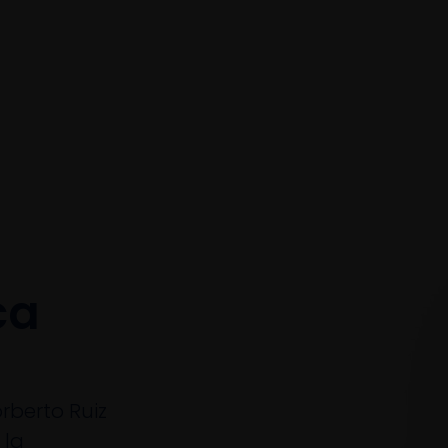
ca
orberto Ruiz
 la