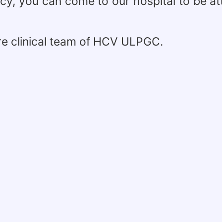
cy, you can come to our hospital to be a
e clinical team of HCV ULPGC.